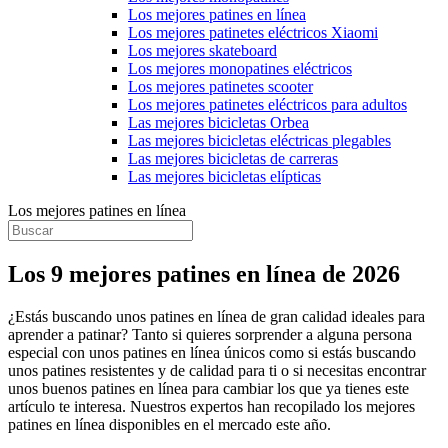
Los mejores patines en línea
Los mejores patinetes eléctricos Xiaomi
Los mejores skateboard
Los mejores monopatines eléctricos
Los mejores patinetes scooter
Los mejores patinetes eléctricos para adultos
Las mejores bicicletas Orbea
Las mejores bicicletas eléctricas plegables
Las mejores bicicletas de carreras
Las mejores bicicletas elípticas
Los mejores patines en línea
Los 9 mejores patines en línea de 2026
¿Estás buscando unos patines en línea de gran calidad ideales para
aprender a patinar? Tanto si quieres sorprender a alguna persona
especial con unos patines en línea únicos como si estás buscando
unos patines resistentes y de calidad para ti o si necesitas encontrar
unos buenos patines en línea para cambiar los que ya tienes este
artículo te interesa. Nuestros expertos han recopilado los mejores
patines en línea disponibles en el mercado este año.