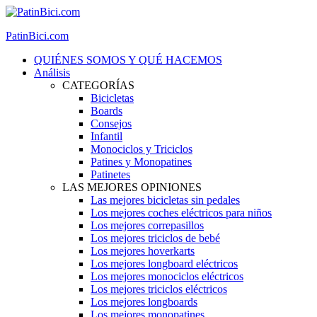
PatinBici.com
QUIÉNES SOMOS Y QUÉ HACEMOS
Análisis
CATEGORÍAS
Bicicletas
Boards
Consejos
Infantil
Monociclos y Triciclos
Patines y Monopatines
Patinetes
LAS MEJORES OPINIONES
Las mejores bicicletas sin pedales
Los mejores coches eléctricos para niños
Los mejores correpasillos
Los mejores triciclos de bebé
Los mejores hoverkarts
Los mejores longboard eléctricos
Los mejores monociclos eléctricos
Los mejores triciclos eléctricos
Los mejores longboards
Los mejores monopatines