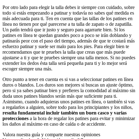
Por otro lado para elegir la talla debes ir siempre con cuidado, sobre
todo si estás empezando a patinar y todavía no sabes qué medida es
más adecuada para ti. Ten en cuenta que las tallas de los patines en
línea no tienen por qué parecerse a tu talla de zapato o de zapatilla.
Un patín tendrá que ir justo y seguro para agarrarte bien. Si los
patines en línea te quedan grandes poco a poco se irán doblando y
patinarás peor con el paso del tiempo, además de que te costará más
esfuerzo patinar y suele ser malo para los pies. Para elegir bien te
recomendamos que te pruebes la talla que creas que más puede
ajustarse a ti y que te pruebes siempre una talla menos. Si no puedes
extender los dedos ésta talla será pequeña para ti y lo mejor será
escoger siempre una más.
Otro punto a tener en cuenta es si vas a seleccionar patines en línea
duros o blandos. Los duros son mejores si buscas un ajuste óptimo,
pero si ya sabes patinar bien y prefieres la comodidad al máximo sin
duda unos patines blandos serán más que suficiente para ti.
Asimismo, cuando adquieras unos patines en línea, o también si vas
a regalarlos a alguien, sobre todo para los principiantes y los niños,
resulta fundamental incluir también un buen casco y varias
protecciones
a la hora de regalar los patines para evitar y minimizar
los daños al máximo en caso de caída o de accidente.
Valora nuestra guía y comparte nuestras opiniones