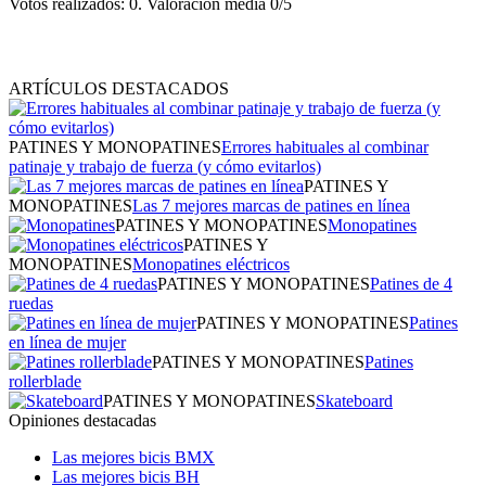
Votos realizados: 0. Valoración media 0/5
ARTÍCULOS DESTACADOS
PATINES Y MONOPATINES
Errores habituales al combinar
patinaje y trabajo de fuerza (y cómo evitarlos)
PATINES Y
MONOPATINES
Las 7 mejores marcas de patines en línea
PATINES Y MONOPATINES
Monopatines
PATINES Y
MONOPATINES
Monopatines eléctricos
PATINES Y MONOPATINES
Patines de 4
ruedas
PATINES Y MONOPATINES
Patines
en línea de mujer
PATINES Y MONOPATINES
Patines
rollerblade
PATINES Y MONOPATINES
Skateboard
Opiniones destacadas
Las mejores bicis BMX
Las mejores bicis BH